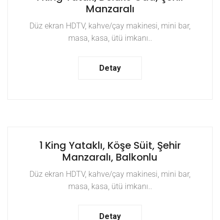
Manzaralı
Düz ekran HDTV, kahve/çay makinesi, mini bar,
masa, kasa, ütü imkanı..
Detay
1 King Yataklı, Köşe Süit, Şehir
Manzaralı, Balkonlu
Düz ekran HDTV, kahve/çay makinesi, mini bar,
masa, kasa, ütü imkanı..
Detay