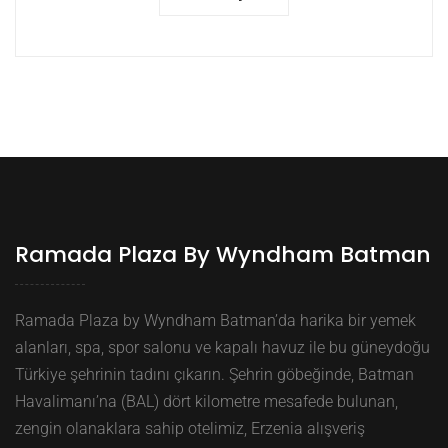
Ramada Plaza By Wyndham Batman
Ramada Plaza by Wyndham Batman’da harika bir yemek
alanları, spa, spor salonu ve kapalı havuz ile bu güneydoğu
Türkiye şehrinin tadını çıkarın. Şehrin göbeğinde, Batman
Havalimanı’na (BAL) dört kilometre mesafede bulunan,
zengin olanaklara sahip otelimiz, Erzenia alışveriş